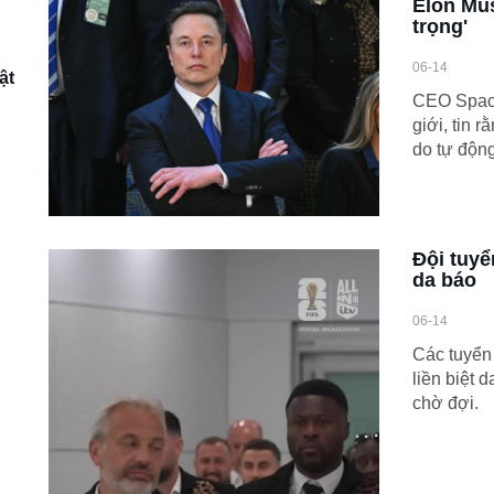
Elon Mus
trọng'
06-14
ật
CEO SpaceX
giới, tin 
do tự độn
Đội tuy
da báo
06-14
Các tuyển
liền biệt
chờ đợi.