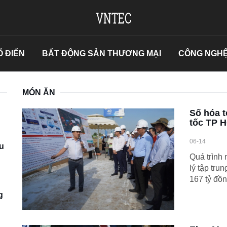
 ĐIỂN
BẤT ĐỘNG SẢN THƯƠNG MẠI
CÔNG NGHỆ
MÓN ĂN
Số hóa t
tốc TP 
06-14
u
Quá trình
lý tập tru
167 tỷ đồn
g