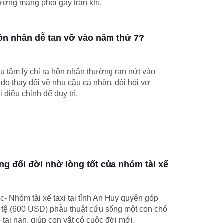
ương màng phổi gây tràn khí.
ôn nhân dễ tan vỡ vào năm thứ 7?
u tâm lý chỉ ra hôn nhân thường rạn nứt vào
do thay đổi về nhu cầu cá nhân, đòi hỏi vợ
 điều chỉnh để duy trì.
g đổi đời nhờ lòng tốt của nhóm tài xế
- Nhóm tài xế taxi tại tỉnh An Huy quyên góp
 tệ (600 USD) phẫu thuật cứu sống một con chó
tai nạn, giúp con vật có cuộc đời mới.