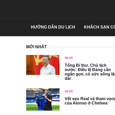
HƯỚNG DẪN DU LỊCH
KHÁCH SẠN CỔ
MỚI NHẤT
08-05
Tổng Bí thư, Chủ tịch
nước: Điều lệ Đảng cần
ngắn gọn, có sức sống lâ
dài
08-05
Vết sẹo Real và tham vọn
của Alonso ở Chelsea