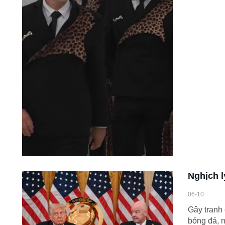
Nghịch l
06-10
Gây tranh 
bóng đá, 