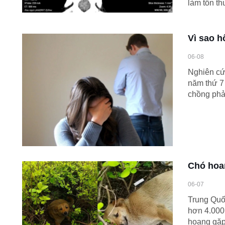
làm tổn th
Vì sao h
06-08
Nghiên cứ
năm thứ 7 
chồng phải
Chó hoan
06-07
Trung Quốc
hơn 4.000
hoang gặp 