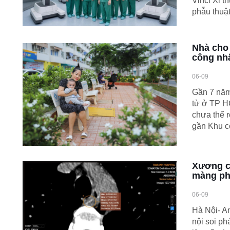
Vinci Xi th
phẫu thuật
Nhà cho 
công nhâ
06-09
Gần 7 năm 
tử ở TP H
chưa thể 
gần Khu c
Xương c
màng ph
06-09
Hà Nội- An
nội soi p