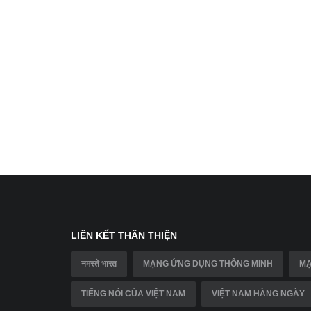
LIÊN KẾT THÂN THIỆN
नमस्ते भारत
MẠNG ỨNG DỤNG THÔNG MINH
MẠ
TIẾNG NÓI CỦA VIỆT NAM
VIỆT NAM HÀNG NGÀY