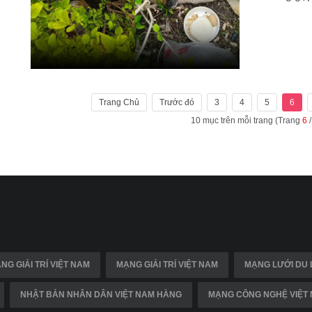
Trang Chủ
Trước đó
3
4
5
6
10 mục trên mỗi trang (Trang
6
/
NG GIẢI TRÍ VIỆT NAM
MẠNG GIẢI TRÍ VIỆT NAM
MẠNG LƯỚI DU 
NHẬT BẢN NHÂN DÂN VIỆT NAM HÀNG
MẠNG CÔNG NGHỆ VIỆT