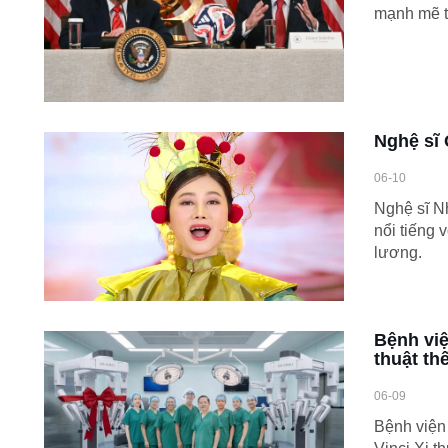
mạnh mẽ từ
Nghệ sĩ 
06-10
Nghệ sĩ Nh
nổi tiếng 
lương.
Bệnh vi
thuật th
06-09
Bệnh việ