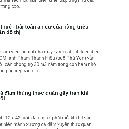
ứ hai sau một năm triển khai, đáp ứng nhu cầu
 tăng cao.
thuê - bài toán an cư của hàng triệu
n đô thị
làm việc tại một nhà máy sản xuất linh kiện điện
CM, anh Phạm Thanh Hiếu (quê Phú Yên) vẫn
rời căn phòng trọ 20 m2 nằm trong con hẻm nhỏ
ông nghiệp Vĩnh Lộc.
á đâm thủng thực quản gây tràn khí
ổi
h Tân, 42 tuổi, đau ngực phải mỗi khi hít sâu,
hát hiện mảnh xương cá đâm xuyên thực quản