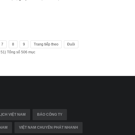
7
8
9
Trang tiếp theo
Đuôi
 51) Tổng số 506 mục
LỊCH VIỆT NAM
BÁO CÔNG TY
 NAM
VIỆT NAM CHUYỂN PHÁT NHANH