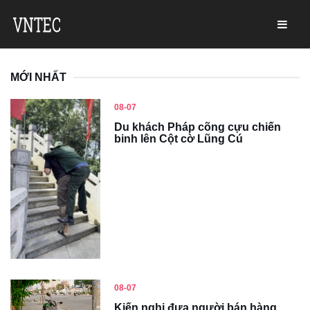
MỚI NHẤT
08-07
Du khách Pháp cõng cựu chiến
binh lên Cột cờ Lũng Cú
08-07
Kiến nghị đưa người bán hàng