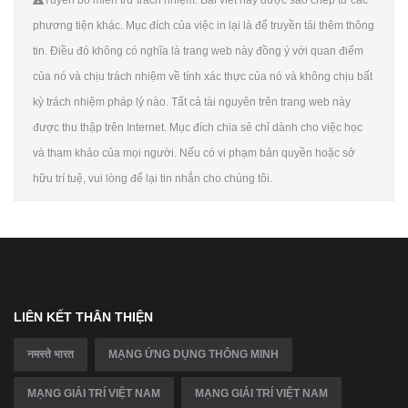
phương tiện khác. Mục đích của việc in lại là để truyền tải thêm thông
tin. Điều đó không có nghĩa là trang web này đồng ý với quan điểm
của nó và chịu trách nhiệm về tính xác thực của nó và không chịu bất
kỳ trách nhiệm pháp lý nào. Tất cả tài nguyên trên trang web này
được thu thập trên Internet. Mục đích chia sẻ chỉ dành cho việc học
và tham khảo của mọi người. Nếu có vi phạm bản quyền hoặc sở
hữu trí tuệ, vui lòng để lại tin nhắn cho chúng tôi.
LIÊN KẾT THÂN THIỆN
नमस्ते भारत
MẠNG ỨNG DỤNG THÔNG MINH
MẠNG GIẢI TRÍ VIỆT NAM
MẠNG GIẢI TRÍ VIỆT NAM