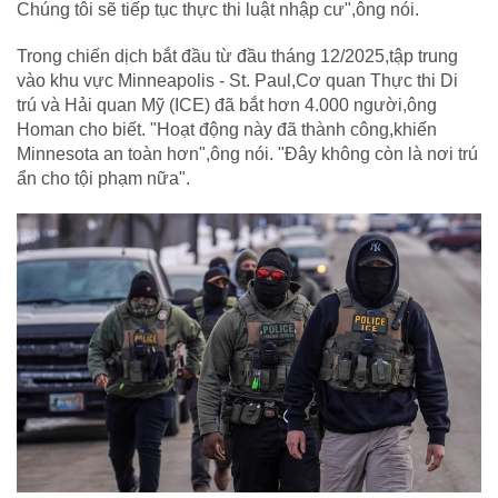
Chúng tôi sẽ tiếp tục thực thi luật nhập cư",ông nói.
Trong chiến dịch bắt đầu từ đầu tháng 12/2025,tập trung
vào khu vực Minneapolis - St. Paul,Cơ quan Thực thi Di
trú và Hải quan Mỹ (ICE) đã bắt hơn 4.000 người,ông
Homan cho biết. "Hoạt động này đã thành công,khiến
Minnesota an toàn hơn",ông nói. "Đây không còn là nơi trú
ẩn cho tội phạm nữa".