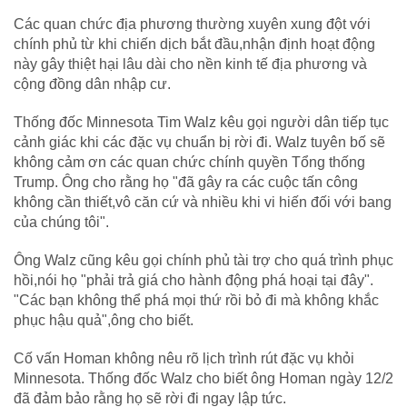
Các quan chức địa phương thường xuyên xung đột với
chính phủ từ khi chiến dịch bắt đầu,nhận định hoạt động
này gây thiệt hại lâu dài cho nền kinh tế địa phương và
cộng đồng dân nhập cư.
Thống đốc Minnesota Tim Walz kêu gọi người dân tiếp tục
cảnh giác khi các đặc vụ chuẩn bị rời đi. Walz tuyên bố sẽ
không cảm ơn các quan chức chính quyền Tổng thống
Trump. Ông cho rằng họ "đã gây ra các cuộc tấn công
không cần thiết,vô căn cứ và nhiều khi vi hiến đối với bang
của chúng tôi".
Ông Walz cũng kêu gọi chính phủ tài trợ cho quá trình phục
hồi,nói họ "phải trả giá cho hành động phá hoại tại đây".
"Các bạn không thể phá mọi thứ rồi bỏ đi mà không khắc
phục hậu quả",ông cho biết.
Cố vấn Homan không nêu rõ lịch trình rút đặc vụ khỏi
Minnesota. Thống đốc Walz cho biết ông Homan ngày 12/2
đã đảm bảo rằng họ sẽ rời đi ngay lập tức.