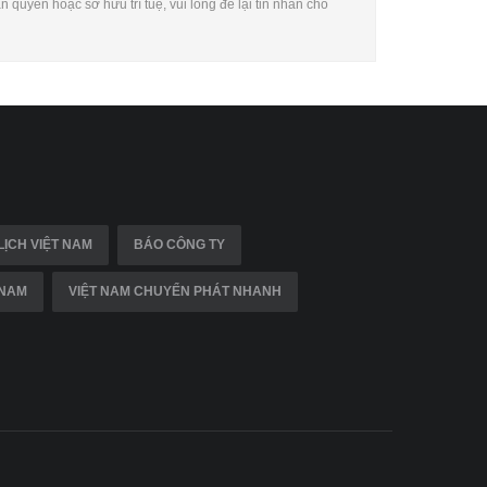
quyền hoặc sở hữu trí tuệ, vui lòng để lại tin nhắn cho
LỊCH VIỆT NAM
BÁO CÔNG TY
 NAM
VIỆT NAM CHUYỂN PHÁT NHANH