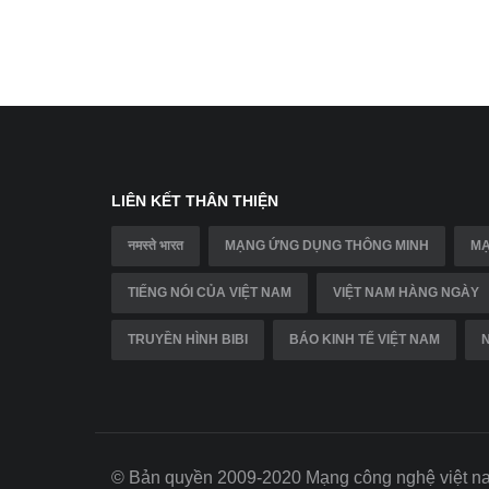
LIÊN KẾT THÂN THIỆN
नमस्ते भारत
MẠNG ỨNG DỤNG THÔNG MINH
MẠ
TIẾNG NÓI CỦA VIỆT NAM
VIỆT NAM HÀNG NGÀY
TRUYỀN HÌNH BIBI
BÁO KINH TẾ VIỆT NAM
© Bản quyền 2009-2020 Mạng công nghệ việ