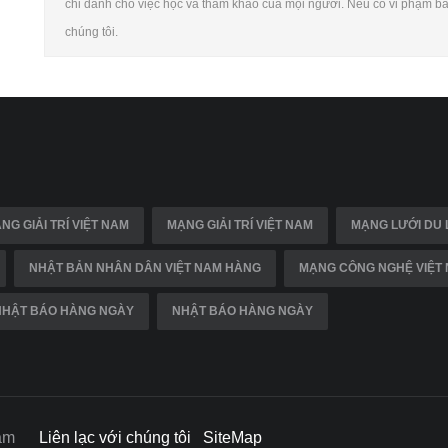
chỉ dành cho việc học và tham khảo của mọi người. Nếu có vi phạm bản 
chúng tôi.
NG GIẢI TRÍ VIỆT NAM
MẠNG GIẢI TRÍ VIỆT NAM
MẠNG LƯỚI DU 
NHẬT BẢN NHÂN DÂN VIỆT NAM HÀNG
MẠNG CÔNG NGHỆ VIỆT
NHẬT BÁO HÀNG NGÀY
NHẬT BÁO HÀNG NGÀY
t nam
Liên lạc với chúng tôi
SiteMap