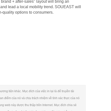
brand + after-sales" layout will bring an
and lead a local mobility trend. SOUEAST will
-quality options to consumers.
ơng tiện khác. Mục đích của việc in lại là để truyền tải
an điểm của nó và chịu trách nhiệm về tính xác thực của nó
rang web này được thu thập trên Internet. Mục đích chia sẻ