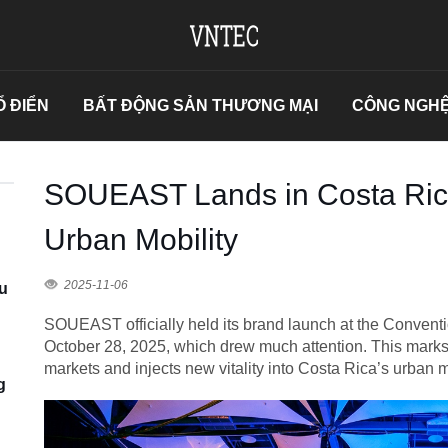
 ĐIỂN
BẤT ĐỘNG SẢN THƯƠNG MẠI
CÔNG NGHỆ
SOUEAST Lands in Costa Rica
Urban Mobility
2025-11-06
u
SOUEAST officially held its brand launch at the Conventi
October 28, 2025, which drew much attention. This marks 
markets and injects new vitality into Costa Rica’s urban m
g