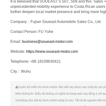
It is believed that SOUEAST’s S07, S09 and this "sales + 
unprecedented mobility experience to Costa Rican users 
further deepen local market presence and bring more high
Company：Fujian Soueast Automobile Sales Co., Ltd
Contact Person: FU Yuhe
Email:
business@soueast-motor.com
Website:
https://www.soueast-motor.com
Telephone: +86 18109630421
City：Wuhu
Tuyên bố miễn trừ trách nhiệm: Bài viết này được sao chép từ các phư
thêm thông tin. Điều đó không có nghĩa là trang web này đồng ý với qu
và không chịu bất kỳ trách nhiệm pháp lý nào. Tất cả tài nguyên trên t