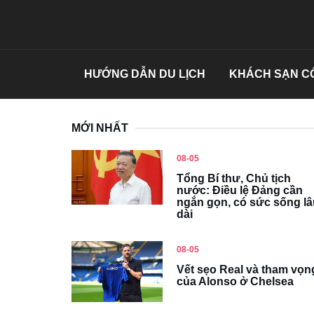
HƯỚNG DẪN DU LỊCH
KHÁCH SẠN CỔ
MỚI NHẤT
08-05
Tổng Bí thư, Chủ tịch
nước: Điều lệ Đảng cần
ngắn gọn, có sức sống lâ
dài
08-05
Vết sẹo Real và tham vọn
của Alonso ở Chelsea