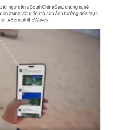
t từ ngư dân #SouthChinaSea, chúng ta sẽ
 đến #sinh vật biển mà còn ảnh hưởng đến thực
g lai. #BeneaththeWaves