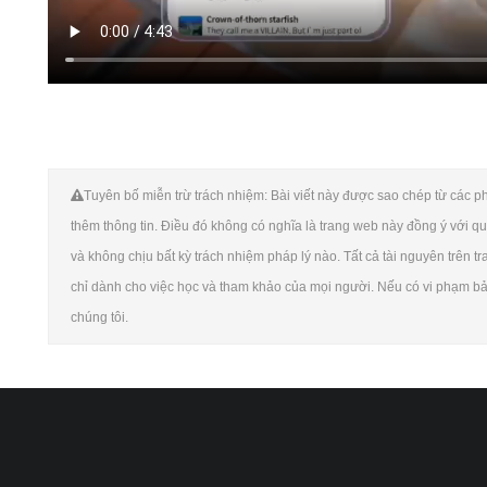
Tuyên bố miễn trừ trách nhiệm: Bài viết này được sao chép từ các phư
thêm thông tin. Điều đó không có nghĩa là trang web này đồng ý với qu
và không chịu bất kỳ trách nhiệm pháp lý nào. Tất cả tài nguyên trên t
chỉ dành cho việc học và tham khảo của mọi người. Nếu có vi phạm bản 
chúng tôi.