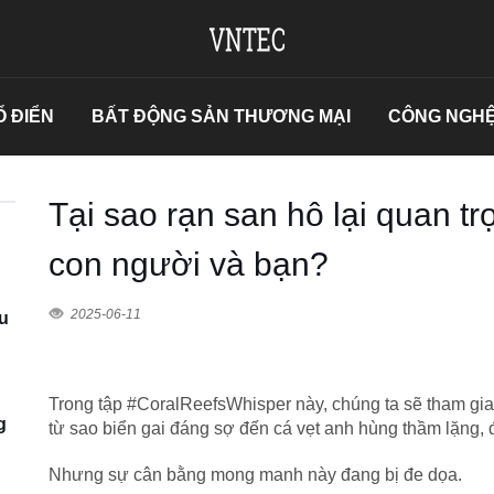
 ĐIỂN
BẤT ĐỘNG SẢN THƯƠNG MẠI
CÔNG NGHỆ
Tại sao rạn san hô lại quan t
con người và bạn?
2025-06-11
u
Trong tập #CoralReefsWhisper này, chúng ta sẽ tham gia 
g
từ sao biển gai đáng sợ đến cá vẹt anh hùng thầm lặng, đ
Nhưng sự cân bằng mong manh này đang bị đe dọa.