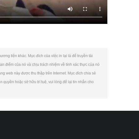
ơng tiện khác. Mục đích của việc in lại là để truyền tải
an điểm của nó và chịu trách nhiệm về tính xác thực của nó
rang web này được thu thập trên Internet. Mục đích chia sẻ
quyền hoặc sở hữu trí tuệ, vui lòng để lại tin nhắn cho