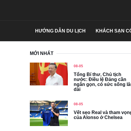
HƯỚNG DẪN DU LỊCH
KHÁCH SẠN CỔ
MỚI NHẤT
08-05
Tổng Bí thư, Chủ tịch
nước: Điều lệ Đảng cần
ngắn gọn, có sức sống lâ
dài
08-05
Vết sẹo Real và tham vọn
của Alonso ở Chelsea