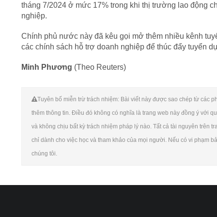
tháng 7/2024 ở mức 17% trong khi thị trường lao động chu
nghiệp.
Chính phủ nước này đã kêu gọi mở thêm nhiều kênh tuyển
các chính sách hỗ trợ doanh nghiệp để thúc đẩy tuyển d
Minh Phương
(Theo Reuters)
Tuyên bố miễn trừ trách nhiệm: Bài viết này được sao chép từ các phư
thêm thông tin. Điều đó không có nghĩa là trang web này đồng ý với qu
và không chịu bất kỳ trách nhiệm pháp lý nào. Tất cả tài nguyên trên t
chỉ dành cho việc học và tham khảo của mọi người. Nếu có vi phạm bản 
chúng tôi.