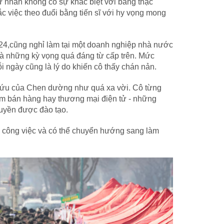
ử nhân không có sự khác biệt với bằng thạc
ắc việc theo đuổi bằng tiến sĩ với hy vọng mong
4,cũng nghỉ làm tại một doanh nghiệp nhà nước
 và những kỳ vọng quá đáng từ cấp trên. Mức
i ngày cũng là lý do khiến cô thấy chán nản.
 cứu của Chen dường như quá xa vời. Cô từng
àm bán hàng hay thương mại điện tử - những
ruyền được đào tạo.
g công việc và có thể chuyển hướng sang làm