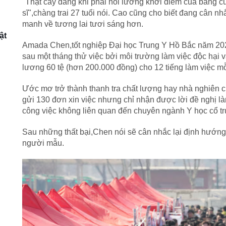
"Thật cay đắng khi phải nói lương khởi điểm của bằng c
sĩ",chàng trai 27 tuổi nói. Cao cũng cho biết đang cân nh
manh về tương lai tươi sáng hơn.
ật
Amada Chen,tốt nghiệp Đại học Trung Y Hồ Bắc năm 202
sau một tháng thử việc bởi môi trường làm việc độc hại
lương 60 tệ (hơn 200.000 đồng) cho 12 tiếng làm việc mỗ
Ước mơ trở thành thanh tra chất lượng hay nhà nghiên
gửi 130 đơn xin việc nhưng chỉ nhận được lời đề nghị l
công việc không liên quan đến chuyên ngành Y học cổ t
Sau những thất bại,Chen nói sẽ cân nhắc lại định hướn
người mẫu.