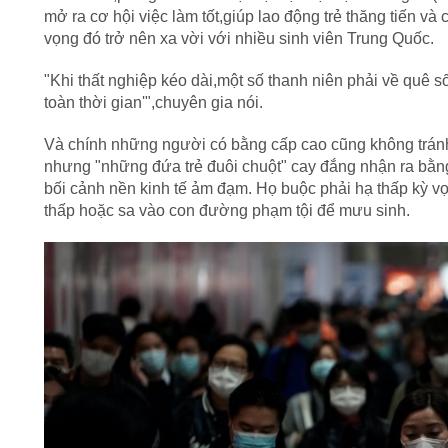
mở ra cơ hội việc làm tốt,giúp lao động trẻ thăng tiến v
vọng đó trở nên xa vời với nhiều sinh viên Trung Quốc.
"Khi thất nghiệp kéo dài,một số thanh niên phải về quê 
toàn thời gian'",chuyên gia nói.
Và chính những người có bằng cấp cao cũng không tránh 
nhưng "những đứa trẻ đuôi chuột" cay đắng nhận ra bằng
bối cảnh nền kinh tế ảm đạm. Họ buộc phải hạ thấp kỳ v
thấp hoặc sa vào con đường phạm tội để mưu sinh.