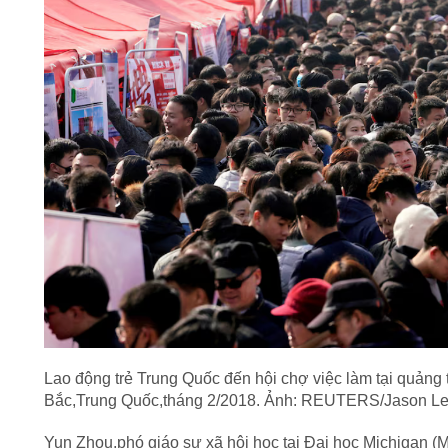
Lao động trẻ Trung Quốc đến hội chợ việc làm tại quảng
Bắc,Trung Quốc,tháng 2/2018. Ảnh: REUTERS/Jason L
Yun Zhou,phó giáo sư xã hội học tại Đại học Michigan (M