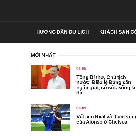
HƯỚNG DẪN DU LỊCH
KHÁCH SẠN CỔ
MỚI NHẤT
08-05
Tổng Bí thư, Chủ tịch
nước: Điều lệ Đảng cần
ngắn gọn, có sức sống lâ
dài
08-05
Vết sẹo Real và tham vọn
của Alonso ở Chelsea