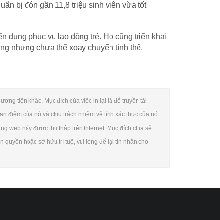
ẩn bị đón gần 11,8 triệu sinh viên vừa tốt
 dụng phục vụ lao động trẻ. Họ cũng triển khai
ụng nhưng chưa thể xoay chuyển tình thế.
ơng tiện khác. Mục đích của việc in lại là để truyền tải
an điểm của nó và chịu trách nhiệm về tính xác thực của nó
rang web này được thu thập trên Internet. Mục đích chia sẻ
quyền hoặc sở hữu trí tuệ, vui lòng để lại tin nhắn cho