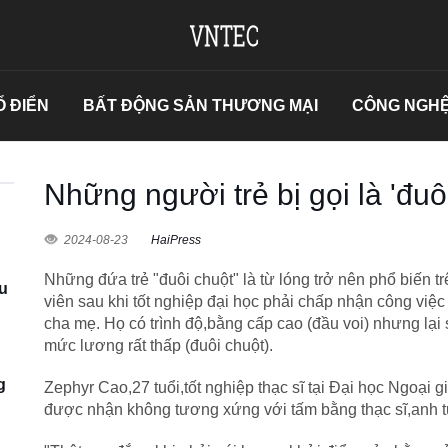
 ĐIỂN
BẤT ĐỘNG SẢN THƯƠNG MẠI
CÔNG NGHỆ
Những người trẻ bị gọi là 'đuô
2024-08-23
HaiPress
Những đứa trẻ "đuôi chuột" là từ lóng trở nên phổ biến 
u
viên sau khi tốt nghiệp đại học phải chấp nhận công vi
cha mẹ. Họ có trình độ,bằng cấp cao (đầu voi) nhưng lạ
mức lương rất thấp (đuôi chuột).
g
Zephyr Cao,27 tuổi,tốt nghiệp thạc sĩ tại Đại học Ngoạ
được nhận không tương xứng với tấm bằng thạc sĩ,anh từ 